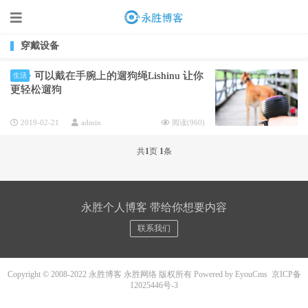
穿戴设备
可以戴在手腕上的遛狗绳Lishinu 让你
生活
更轻松遛狗
2019-02-21
admin
阅读(
960
)
共
1
页
1
条
永胜个人博客 带给你想要内容
联系我们
Copyright © 2008-2022 永胜博客 永胜网络 版权所有
Powered by EyouCms
京ICP备
12025446号-3