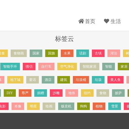
首页
生活
标签云
美食
食物画
国家
国旗
水果
话剧
古镇
湖泊
智能手环
情侣
自行车
空气净化
智能家居
智能
家居
镇
地下城
童话
酒店
建筑
垃圾桶
垃圾
美人鱼
DIY
尊严
捐赠
沙雕
地铁
纽约
食物
披萨
电影
肖像
明星
绘画
贩卖机
狗狗
植物
雪景