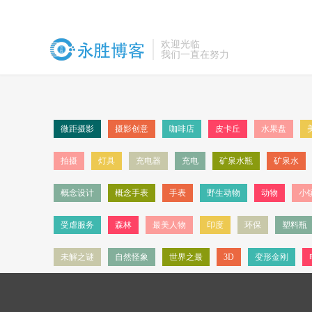
欢迎光临
我们一直在努力
微距摄影
摄影创意
咖啡店
皮卡丘
水果盘
拍摄
灯具
充电器
充电
矿泉水瓶
矿泉水
概念设计
概念手表
手表
野生动物
动物
小
受虐服务
森林
最美人物
印度
环保
塑料瓶
未解之谜
自然怪象
世界之最
3D
变形金刚