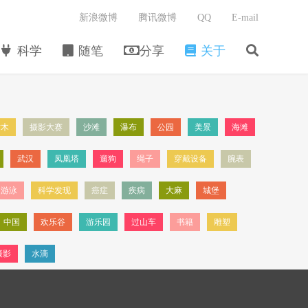
新浪微博
腾讯微博
QQ
E-mail
科学
随笔
分享
关于
树木
摄影大赛
沙滩
瀑布
公园
美景
海滩
武汉
凤凰塔
遛狗
绳子
穿戴设备
腕表
游泳
科学发现
癌症
疾病
大麻
城堡
中国
欢乐谷
游乐园
过山车
书籍
雕塑
摄影
水滴